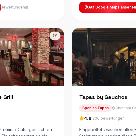
Bewertungen
Auf Google Maps ansehen
££
 Grill
Tapas by Gauchos
Spanish Tapas
Chatham Co
4.6
(
206
bewertungen
)
 Premium-Cuts, gemischten
Eingebettet zwischen alten