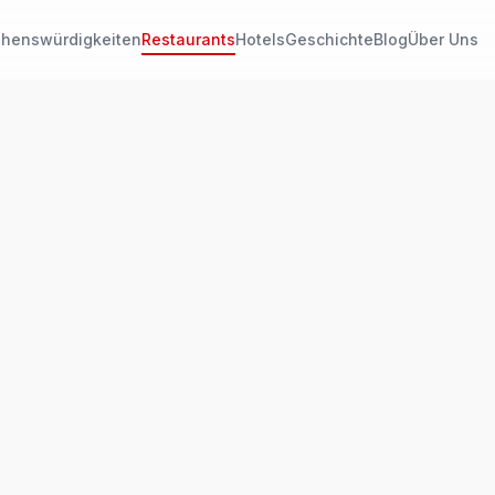
henswürdigkeiten
Restaurants
Hotels
Geschichte
Blog
Über Uns