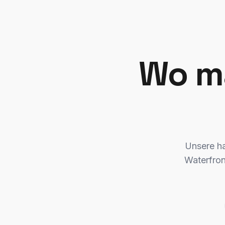
Wo m
Unsere ha
Waterfron