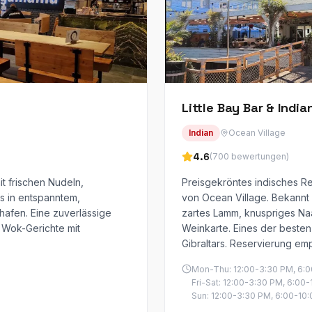
Little Bay Bar & Indi
Indian
Ocean Village
4.6
(
700
bewertungen
)
it frischen Nudeln,
Preisgekröntes indisches R
s in entspanntem,
von Ocean Village. Bekannt
afen. Eine zuverlässige
zartes Lamm, knuspriges N
 Wok-Gerichte mit
Weinkarte. Eines der besten
Gibraltars. Reservierung em
Mon-Thu: 12:00-3:30 PM, 6:
Fri-Sat: 12:00-3:30 PM, 6:00
Sun: 12:00-3:30 PM, 6:00-10