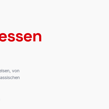
 essen
elsen, von
lassischen