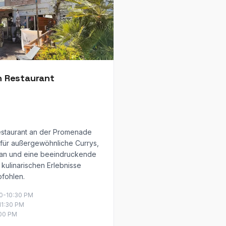
an Restaurant
estaurant an der Promenade
 für außergewöhnliche Currys,
aan und eine beeindruckende
 kulinarischen Erlebnisse
pfohlen.
00-10:30 PM
-11:30 PM
:00 PM