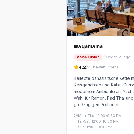
wagamama
Asian Fusion
Ocean Village
4.2
(
511
bewertungen
)
Beliebte panasiaitsche Kette m
Reisgerichten und Katsu-Curry
modernem Ambiente am Yachth
Wahl für Ramen, Pad Thai und
großzügigen Portionen.
Mon-Thu: 12:00-9:30 PM
Fri-Sat: 12:00-10:30 PM
Sun: 12:00-9:30 PM