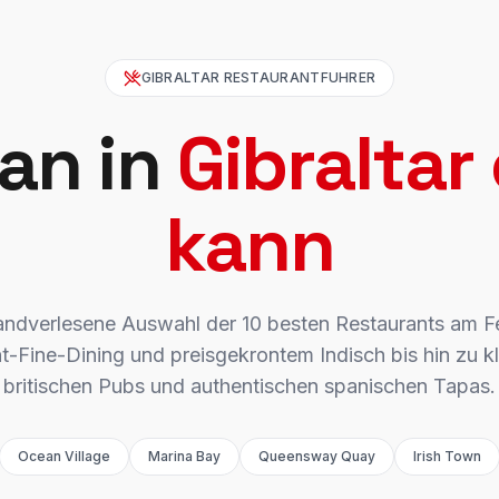
GIBRALTAR RESTAURANTFUHRER
an in
Gibraltar
kann
ndverlesene Auswahl der 10 besten Restaurants am F
t-Fine-Dining und preisgekrontem Indisch bis hin zu k
britischen Pubs und authentischen spanischen Tapas.
Ocean Village
Marina Bay
Queensway Quay
Irish Town