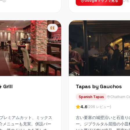
ー
Googleマップで見る
レビ
££
 Grill
Tapas by Gauchos
Spanish Tapas
Chatham Co
4.6
(
206
レビュー
)
ウス。プレミアムカット、ミックス
古い要塞の城壁沿いと石造り
介メニューも充実。併設バー
ー。ジブラルタル屈指の小皿