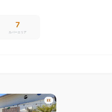
7
カバーエリア
££