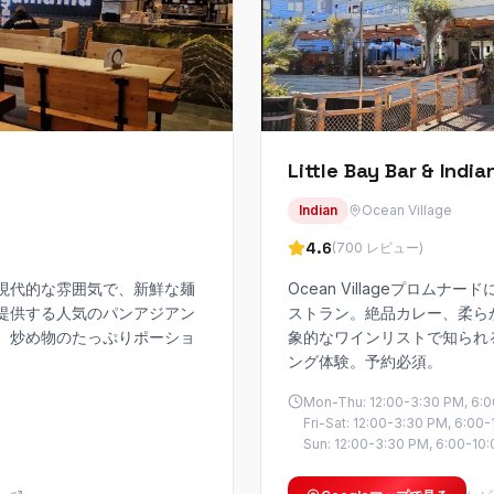
Little Bay Bar & Indi
Indian
Ocean Village
4.6
(
700
レビュー
)
現代的な雰囲気で、新鮮な麺
Ocean Villageプロム
提供する人気のパンアジアン
ストラン。絶品カレー、柔ら
、炒め物のたっぷりポーショ
象的なワインリストで知られ
ング体験。予約必須。
Mon-Thu: 12:00-3:30 PM, 6:
Fri-Sat: 12:00-3:30 PM, 6:00
Sun: 12:00-3:30 PM, 6:00-10