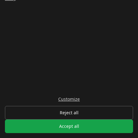
4.6
アドベンチャー
自然保護区
Windsor Suspension Bridge
Upper Rockの深い渓谷に架かる70メートルの吊り
橋。壮大な景色。
10-20 minutes
We use cookies
Upper Rock Nature Reserve, near Apes' Den,
Gibraltar
We use cookies for analytics to understand how
visitors use our site and improve your experience.
Customize
Included with Nature Reserve ticket (30 GBP
Learn more
adults)
Reject all
Accept all
Essential only
Accept all
おすすめ情報
ゆっくり渡ろう - 橋は少し揺れるが完全に安全。