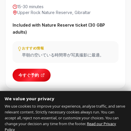
15-30 minutes
Upper Rock Nature Reserve, Gibraltar
Included with Nature Reserve ticket (30 GBP
adults)
おすすめ情報
早朝の空いている時間帯が写真撮影に最適。
今すぐ予約
We value your privacy
We use cookies to improve your experience, analyse traffic, and serve
relevant content. Strictly necessary cookies always run. You can
accept all, reject non-essential, or customize your choices. You can
change your decision any time from the footer.
Read our Privacy
Policy