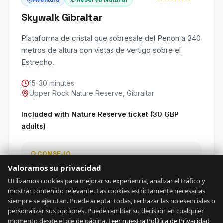
Skywalk Gibraltar
Plataforma de cristal que sobresale del Penon a 340
metros de altura con vistas de vertigo sobre el
Estrecho.
15-30 minutes
Upper Rock Nature Reserve, Gibraltar
Included with Nature Reserve ticket (30 GBP
adults)
CONSEJO
Ve temprano por la manana cuando la
Valoramos su privacidad
plataforma esta mas tranquila para mejores
Utilizamos cookies para mejorar su experiencia, analizar el tráfico y
fotos.
mostrar contenido relevante. Las cookies estrictamente necesarias
siempre se ejecutan. Puede aceptar todas, rechazar las no esenciales o
personalizar sus opciones. Puede cambiar su decisión en cualquier
momento desde el pie de página.
Leer nuestra Política de Privacidad
Reservar